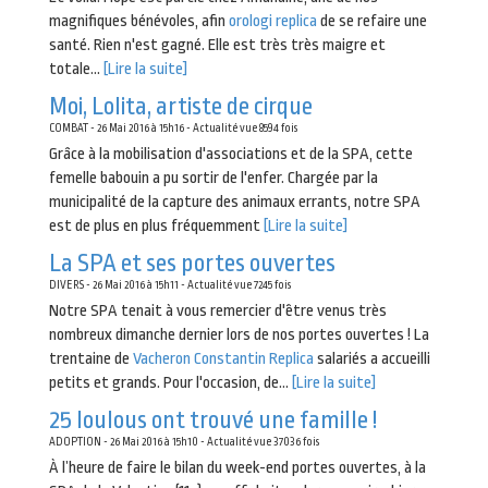
magnifiques bénévoles, afin
orologi replica
de se refaire une
santé. Rien n'est gagné. Elle est très très maigre et
totale...
[Lire la suite]
Moi, Lolita, artiste de cirque
COMBAT - 26 Mai 2016 à 15h16 - Actualité vue 8594 fois
Grâce à la mobilisation d'associations et de la SPA, cette
femelle babouin a pu sortir de l'enfer. Chargée par la
municipalité de la capture des animaux errants, notre SPA
est de plus en plus fréquemment
[Lire la suite]
La SPA et ses portes ouvertes
DIVERS - 26 Mai 2016 à 15h11 - Actualité vue 7245 fois
Notre SPA tenait à vous remercier d'être venus très
nombreux dimanche dernier lors de nos portes ouvertes ! La
trentaine de
Vacheron Constantin Replica
salariés a accueilli
petits et grands. Pour l'occasion, de...
[Lire la suite]
25 loulous ont trouvé une famille !
ADOPTION - 26 Mai 2016 à 15h10 - Actualité vue 37036 fois
À l’heure de faire le bilan du week-end portes ouvertes, à la