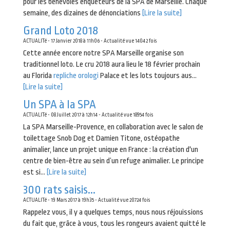
pour les bénévoles enquêteurs de la SPA de Marseille. Chaque
semaine, des dizaines de dénonciations
[Lire la suite]
Grand Loto 2018
ACTUALITé - 17 Janvier 2018 à 11h06 - Actualité vue 14042 fois
Cette année encore notre SPA Marseille organise son
traditionnel loto. Le cru 2018 aura lieu le 18 février prochain
au Florida
repliche orologi
Palace et les lots toujours aus...
[Lire la suite]
Un SPA à la SPA
ACTUALITé - 08 Juillet 2017 à 12h14 - Actualité vue 18954 fois
La SPA Marseille-Provence, en collaboration avec le salon de
toilettage Snob Dog et Damien Titone, ostéopathe
animalier, lance un projet unique en France : la création d'un
centre de bien-être au sein d’un refuge animalier. Le principe
est si...
[Lire la suite]
300 rats saisis...
ACTUALITé - 19 Mars 2017 à 19h35 - Actualité vue 20724 fois
Rappelez vous, il y a quelques temps, nous nous réjouissions
du fait que, grâce à vous, tous les rongeurs avaient quitté le