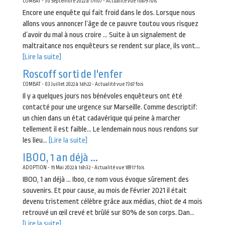
COMBAT - 30 Septembre 2022 à 17h07 - Actualité vue 10879 fois
Encore une enquête qui fait froid dans le dos. Lorsque nous
allons vous annoncer l’âge de ce pauvre toutou vous risquez
d’avoir du mal à nous croire … Suite à un signalement de
maltraitance nos enquêteurs se rendent sur place, ils vont...
[Lire la suite]
Roscoff sorti de l'enfer
COMBAT - 03 Juillet 2022 à 14h22 - Actualité vue 7367 fois
Il y a quelques jours nos bénévoles enquêteurs ont été
contacté pour une urgence sur Marseille. Comme descriptif:
un chien dans un état cadavérique qui peine à marcher
tellement il est faible… Le lendemain nous nous rendons sur
les lieu...
[Lire la suite]
IBOO, 1 an déjà ...
ADOPTION - 15 Mai 2022 à 16h32 - Actualité vue 18917 fois
IBOO, 1 an déjà … Iboo, ce nom vous évoque sûrement des
souvenirs. Et pour cause, au mois de Février 2021 il était
devenu tristement célèbre grâce aux médias, chiot de 4 mois
retrouvé un œil crevé et brûlé sur 80% de son corps. Dan...
[Lire la suite]