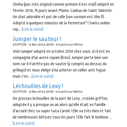
Sheba (pas très original comme prénom il est vrai!) adopté en
février 2014, 15 jours avant Plume. Cadeau de Saint Valentin.
Un chat adorable et pot de colle (son surnom est Uhu !!).
Adopté à quelques minutes de la fermeture" ! Swiss online
rep...
[Lire la suite]
Jumper le sauteur !
ADOPTION - 14 Mars 2016 à 20h09 - Actualité vue 7795 fois
Voici Jumper adopté en octobre 2014 chez vous. Ici il est en
compagnie d'un autre copain (Eros). Jumper porte bien son
nom car il n'arrête pas de sauter (y compris au dessus du
grillage) et nous oblige à lui acheter un collier anti fugue
mais c'es...
[Lire la suite]
Léchouilles de Lexy !
ADOPTION - 14 Mars 2016 à 20h08 - Actualité vue 7568 fois
De grosses lechouilles de la part de Lexy , croisée griffon,
adoptée il y a presque un an alors qu'elle était en famille
d'accueil chez sa super tata Carole ! Elle va très bien et fait
de nombreuses bêtises tous les jours ! Elle fait le bonheur ...
[Lire la suite]