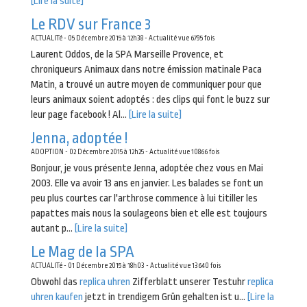
[Lire la suite]
Le RDV sur France 3
ACTUALITé - 05 Décembre 2015 à 12h38 - Actualité vue 6795 fois
Laurent Oddos, de la SPA Marseille Provence, et
chroniqueurs Animaux dans notre émission matinale Paca
Matin, a trouvé un autre moyen de communiquer pour que
leurs animaux soient adoptés : des clips qui font le buzz sur
leur page facebook ! Al...
[Lire la suite]
Jenna, adoptée !
ADOPTION - 02 Décembre 2015 à 12h25 - Actualité vue 10866 fois
Bonjour, je vous présente Jenna, adoptée chez vous en Mai
2003. Elle va avoir 13 ans en janvier. Les balades se font un
peu plus courtes car l'arthrose commence à lui titiller les
papattes mais nous la soulageons bien et elle est toujours
autant p...
[Lire la suite]
Le Mag de la SPA
ACTUALITé - 01 Décembre 2015 à 18h03 - Actualité vue 13640 fois
Obwohl das
replica uhren
Zifferblatt unserer Testuhr
replica
uhren kaufen
jetzt in trendigem Grün gehalten ist u...
[Lire la