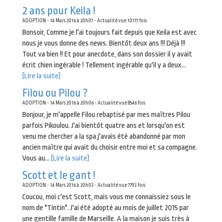
2 ans pour Keila !
ADOPTION - 14 Mars 2016 à 20h07 - Actualité vue 10177 fois
Bonsoir, Comme je l'ai toujours fait depuis que Keila est avec
nous je vous donne des news. Bientôt deux ans !!! Déjà !!!
Tout va bien !! Et pour anecdote, dans son dossier il y avait
écrit chien ingérable ! Tellement ingérable qu'il y a deux...
[Lire la suite]
Filou ou Pilou ?
ADOPTION - 14 Mars 2016 à 20h06 - Actualité vue 8546 fois
Bonjour, je m'appelle Filou rebaptisé par mes maîtres Pilou
parfois Pikoulou. J'ai bientôt quatre ans et lorsqu'on est
venu me chercher a la spa j'avais été abandonné par mon
ancien maître qui avait du choisir entre moi et sa compagne.
Vous au...
[Lire la suite]
Scott et le gant !
ADOPTION - 14 Mars 2016 à 20h03 - Actualité vue 7793 fois
Coucou, moi c'est Scott, mais vous me connaissiez sous le
nom de "Tintin". J'ai été adopté au mois de juillet 2015 par
une gentille famille de Marseille. A la maison je suis très à