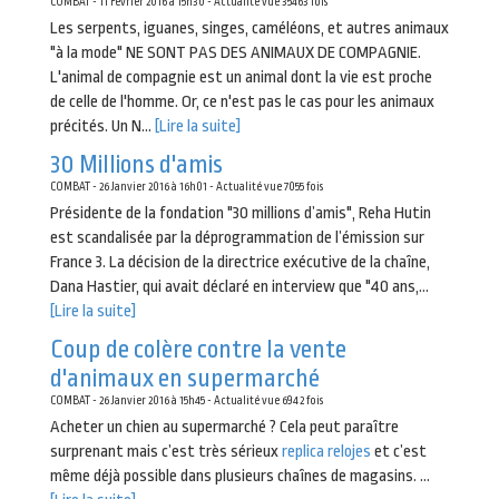
COMBAT - 11 Fevrier 2016 à 15h30 - Actualité vue 35463 fois
Les serpents, iguanes, singes, caméléons, et autres animaux
"à la mode" NE SONT PAS DES ANIMAUX DE COMPAGNIE.
L'animal de compagnie est un animal dont la vie est proche
de celle de l'homme. Or, ce n'est pas le cas pour les animaux
précités. Un N...
[Lire la suite]
30 Millions d'amis
COMBAT - 26 Janvier 2016 à 16h01 - Actualité vue 7055 fois
Présidente de la fondation "30 millions d’amis", Reha Hutin
est scandalisée par la déprogrammation de l’émission sur
France 3. La décision de la directrice exécutive de la chaîne,
Dana Hastier, qui avait déclaré en interview que "40 ans,...
[Lire la suite]
Coup de colère contre la vente
d'animaux en supermarché
COMBAT - 26 Janvier 2016 à 15h45 - Actualité vue 6942 fois
Acheter un chien au supermarché ? Cela peut paraître
surprenant mais c’est très sérieux
replica relojes
et c’est
même déjà possible dans plusieurs chaînes de magasins. ...