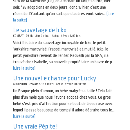
SPA de la Valentine (11e), on affichait un large sourire, hier
soir. "25 adoptions en deux jours, dont 13 hier, c’est une
réussite. D’autant qu’on sait que d’autres vont suivr...
[Lire
la suite]
Le sauvetage de Icko
COMBAT - 09 Mai 2016 à 11h41 - Actualité vue 9709 fois
Voici l'histoire du sauvetage incroyable de Icko, le petit
Yorkshire martyrisé. Frappé, martyrisé et mutilé, Icko, le
petit yorkshire revient de l'enfer. Recueilli par la SPA, il a
trouvé chez Isabelle, sa nouvelle propriétaire un havre de p...
[Lire la suite]
Une nouvelle chance pour Lucky
ADOPTION - 22 Mars 2016 à 16h19 - Actualité vue 30850 fois
Un Braque plein d'amour, un bébé malgré sa taille ! Cela fait
plus d'un mois que nous l'avons adopté chez vous. Ce gros
bébé s'est pris d'affection pour se bout de tissu rose avec
lequel il passe beaucoup de temps! Il adore détruire tous le...
[Lire la suite]
Une vraie Pépite !