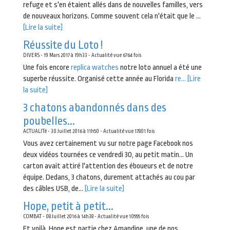
refuge et s'en étaient allés dans de nouvelles familles, vers
de nouveaux horizons. Comme souvent cela n'était que le ...
[Lire la suite]
Réussite du Loto !
DIVERS - 19 Mars 2017 à 19h33 - Actualité vue 6764 fois
Une fois encore
replica watches
notre loto annuel a été une
superbe réussite. Organisé cette année au Florida
re...
[Lire
la suite]
3 chatons abandonnés dans des
poubelles...
ACTUALITé - 30 Juillet 2016 à 11h50 - Actualité vue 17801 fois
Vous avez certainement vu sur notre page Facebook nos
deux vidéos tournées ce vendredi 30, au petit matin... Un
carton avait attiré l'attention des éboueurs et de notre
équipe. Dedans, 3 chatons, durement attachés au cou par
des câbles USB, de...
[Lire la suite]
Hope, petit à petit...
COMBAT - 08 Juillet 2016 à 14h38 - Actualité vue 10555 fois
Et voilà. Hope est partie chez Amandine, une de nos