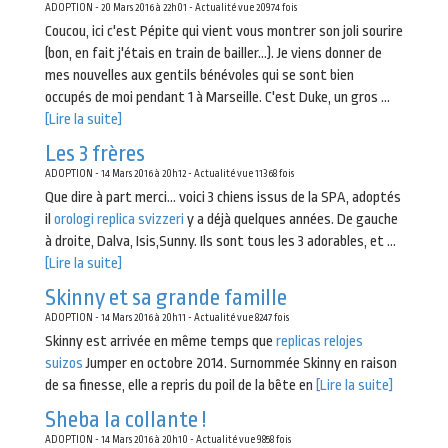
ADOPTION - 20 Mars 2016 à 22h01 - Actualité vue 20974 fois
Coucou, ici c'est Pépite qui vient vous montrer son joli sourire
(bon, en fait j'étais en train de bailler...). Je viens donner de
mes nouvelles aux gentils bénévoles qui se sont bien
occupés de moi pendant 1 à Marseille. C'est Duke, un gros ...
[Lire la suite]
Les 3 frères
ADOPTION - 14 Mars 2016 à 20h12 - Actualité vue 11368 fois
Que dire à part merci... voici 3 chiens issus de la SPA, adoptés
il
orologi replica svizzeri
y a déjà quelques années. De gauche
à droite, Dalva, Isis,Sunny. Ils sont tous les 3 adorables, et ...
[Lire la suite]
Skinny et sa grande famille
ADOPTION - 14 Mars 2016 à 20h11 - Actualité vue 8247 fois
Skinny est arrivée en même temps que
replicas relojes
suizos
Jumper en octobre 2014. Surnommée Skinny en raison
de sa finesse, elle a repris du poil de la bête en
[Lire la suite]
Sheba la collante !
ADOPTION - 14 Mars 2016 à 20h10 - Actualité vue 9858 fois