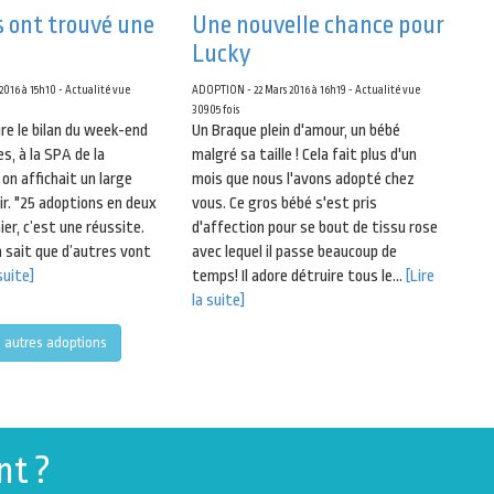
s ont trouvé une
Une nouvelle chance pour
Lucky
016 à 15h10 - Actualité vue
ADOPTION - 22 Mars 2016 à 16h19 - Actualité vue
30905 fois
ire le bilan du week-end
Un Braque plein d'amour, un bébé
s, à la SPA de la
malgré sa taille ! Cela fait plus d'un
, on affichait un large
mois que nous l'avons adopté chez
oir. "25 adoptions en deux
vous. Ce gros bébé s'est pris
hier, c’est une réussite.
d'affection pour se bout de tissu rose
 sait que d’autres vont
avec lequel il passe beaucoup de
 suite]
temps! Il adore détruire tous le...
[Lire
la suite]
s autres adoptions
nt ?