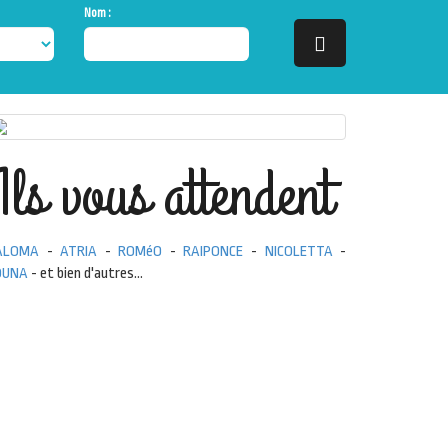
Nom :
Ils vous attendent
ALOMA
-
ATRIA
-
ROMéO
-
RAIPONCE
-
NICOLETTA
-
OUNA
- et bien d'autres...