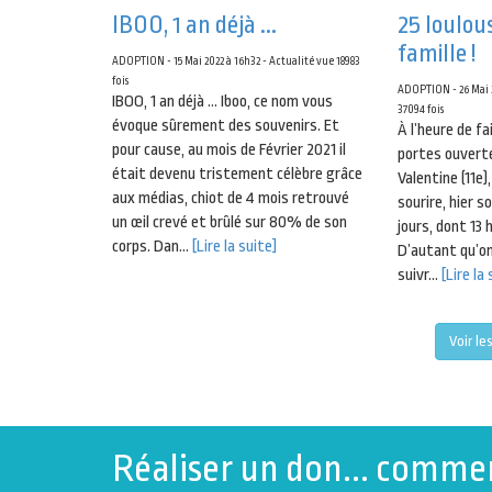
IBOO, 1 an déjà ...
25 loulou
famille !
ADOPTION - 15 Mai 2022 à 16h32 - Actualité vue 18983
fois
ADOPTION - 26 Mai 2
IBOO, 1 an déjà … Iboo, ce nom vous
37094 fois
évoque sûrement des souvenirs. Et
À l’heure de fa
pour cause, au mois de Février 2021 il
portes ouverte
était devenu tristement célèbre grâce
Valentine (11e)
aux médias, chiot de 4 mois retrouvé
sourire, hier s
un œil crevé et brûlé sur 80% de son
jours, dont 13 
corps. Dan...
[Lire la suite]
D’autant qu’on
suivr...
[Lire la
Voir le
Réaliser un don... comme