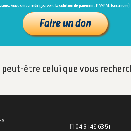
i-dessous. Vous serez redirigez vers la solution de paiement PAYPAL (sécurisée).
t peut-être celui que vous recherc
PA
04 91 45 63 51