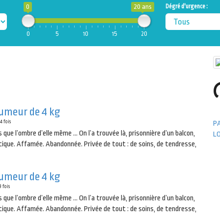
0
20 ans
Dégré d'urgence :
0
5
10
15
20
tumeur de 4 kg
4 fois
P
us que l’ombre d’elle même … On l’a trouvée là, prisonnière d’un balcon,
L
tique. Affamée. Abandonnée. Privée de tout : de soins, de tendresse,
tumeur de 4 kg
 fois
us que l’ombre d’elle même … On l’a trouvée là, prisonnière d’un balcon,
tique. Affamée. Abandonnée. Privée de tout : de soins, de tendresse,