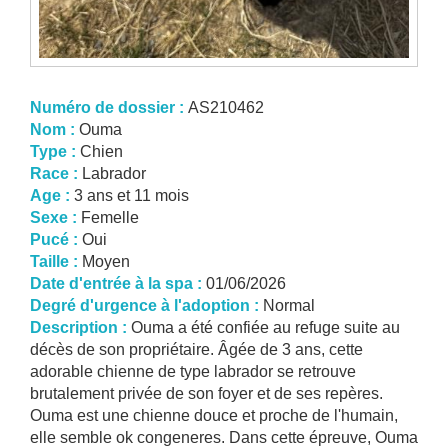
Numéro de dossier :
AS210462
Nom :
Ouma
Type :
Chien
Race :
Labrador
Age :
3 ans et 11 mois
Sexe :
Femelle
Pucé :
Oui
Taille :
Moyen
Date d'entrée à la spa :
01/06/2026
Degré d'urgence à l'adoption :
Normal
Description :
Ouma a été confiée au refuge suite au
décès de son propriétaire. Âgée de 3 ans, cette
adorable chienne de type labrador se retrouve
brutalement privée de son foyer et de ses repères.
Ouma est une chienne douce et proche de l'humain,
elle semble ok congeneres. Dans cette épreuve, Ouma