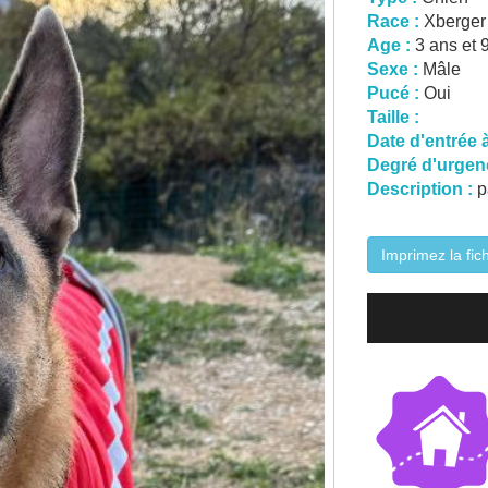
Race :
Xberger
Age :
3 ans et 
Sexe :
Mâle
Pucé :
Oui
Taille :
Date d'entrée à
Degré d'urgenc
Description :
p
Imprimez la fic