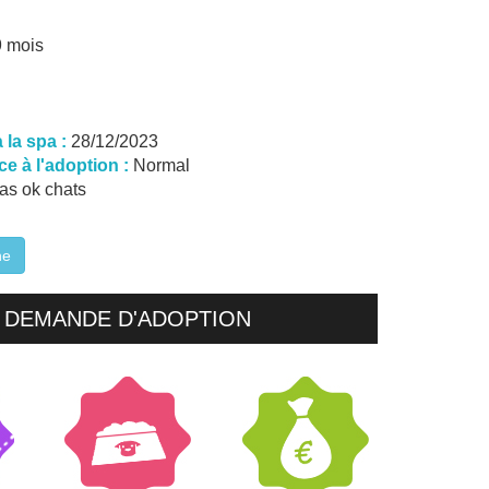
9 mois
 la spa :
28/12/2023
e à l'adoption :
Normal
as ok chats
he
DEMANDE D'ADOPTION