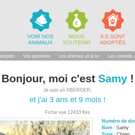
VOIR NOS
NOUS
ILS SONT
ANIMAUX
SOUTENIR
ADOPTÉS
adoptés
Vos questions
Les animaux et la loi
Les conseils d
Bonjour, moi c'est
Samy
!
Je suis un XBERGER,
et j'ai 3 ans et 9 mois !
Fiche vue 12433 fois
Numéro de dos
Nom :
Samy
Type :
Chien