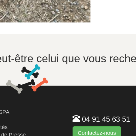
peut-être celui que vous reche
 SPA
04 91 45 63 51
ités
Contactez-nous
 de Presse