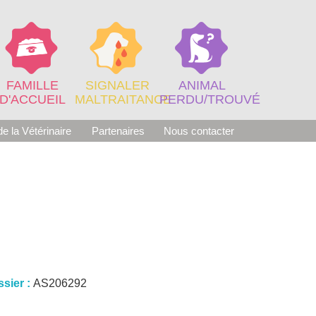
FAMILLE
SIGNALER
ANIMAL
D'ACCUEIL
MALTRAITANCE
PERDU/TROUVÉ
e la Vétérinaire
Partenaires
Nous contacter
sier :
AS206292