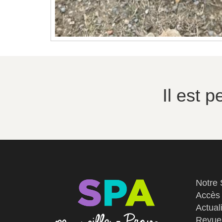
Il est 
Notre
Accès
Actual
Revue